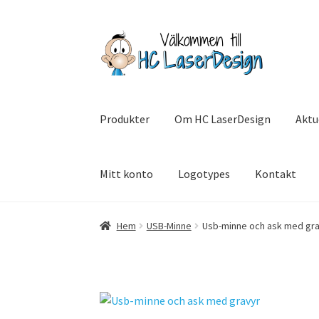
Hoppa
Hoppa
till
till
navigering
innehåll
Produkter
Om HC LaserDesign
Aktu
Mitt konto
Logotypes
Kontakt
Hem
Aktuell info mm
Betalning
Integritetsp
Hem
USB-Minne
Usb-minne och ask med gr
SommarRocken Svedala
Withdrawal
Om HC L