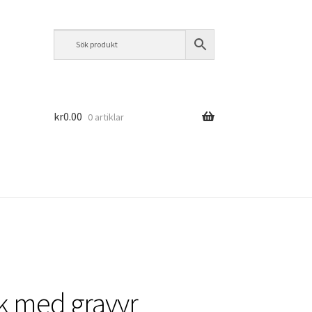
kr
0.00
0 artiklar
k med gravyr