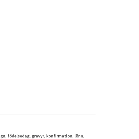
ign
,
födelsedag
,
gravyr
,
konfirmation
,
lönn
,