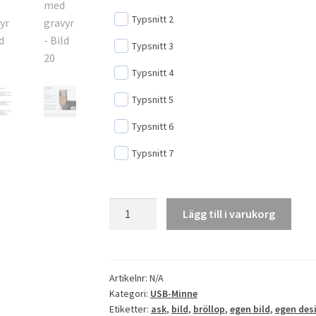
Typsnitt 2
Typsnitt 3
Typsnitt 4
Typsnitt 5
Typsnitt 6
Typsnitt 7
Usb-
Lägg till i varukorg
minne
och
ask
med
Artikelnr:
N/A
Kategori:
USB-Minne
gravyr
Etiketter:
ask
,
bild
,
bröllop
,
egen bild
,
egen des
mängd