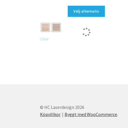
Den
Välj alternativ
här
produkten
har
flera
Clear
varianter.
De
olika
alternativen
kan
väljas
på
produktsidan
© HC Laserdesign 2026
Köpvillkor
Byggt med WooCommerce
.