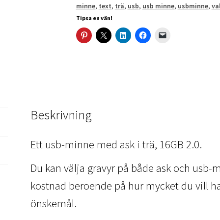
minne
,
text
,
trä
,
usb
,
usb minne
,
usbminne
,
va
Tipsa en vän!
Beskrivning
Ett usb-minne med ask i trä, 16GB 2.0.
Du kan välja gravyr på både ask och usb-m
kostnad beroende på hur mycket du vill ha, 
önskemål.