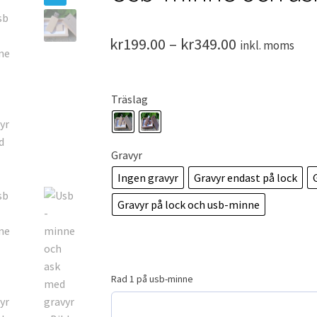
Prisintervall
kr
199.00
–
kr
349.00
inkl. moms
kr199.00
till
Träslag
kr349.00
Gravyr
Ingen gravyr
Gravyr endast på lock
Gravyr på lock och usb-minne
Rad 1 på usb-minne