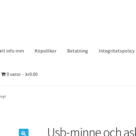
ell info mm
Köpvillkor
Betalning
Integritetspolicy
0 varor
kr0.00
olicy
Kontakt
Köpvillkor
Logotypes
Search Results
avyr
aserDesign
Mitt konto
Köpvillkor
Varukorg
Till kassan
Usb-minne och as