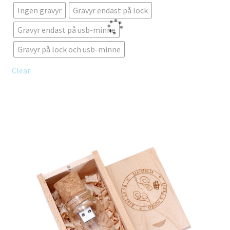
flera
Ingen gravyr
Gravyr endast på lock
varianter.
De
Gravyr endast på usb-minne
olika
Gravyr på lock och usb-minne
alternativen
kan
Clear
väljas
på
produktsidan