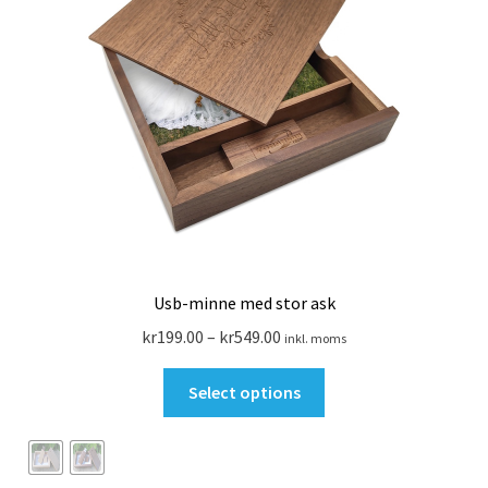
Search Results
SommarRocken Svedala
Withdrawal
Om HC LaserDesign
Mitt konto
Usb-minne med stor ask
Köpvillkor
Prisintervall:
kr
199.00
–
kr
549.00
inkl. moms
kr199.00
Den
Varukorg
till
Select options
här
kr549.00
produkten
Till kassan
har