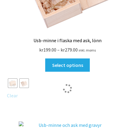
Usb-minne i flaska med ask, lönn
Prisintervall:
kr
199.00
–
kr
279.00
inkl. moms
kr199.00
Den
till
Select options
här
kr279.00
produkten
har
flera
Clear
varianter.
De
olika
alternativen
kan