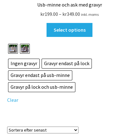
väljas
Usb-minne och ask med gravyr
på
Prisintervall:
kr
199.00
–
kr
349.00
inkl. moms
produktsidan
kr199.00
Den
till
Select options
här
kr349.00
produkten
har
flera
Ingen gravyr
Gravyr endast på lock
varianter.
De
Gravyr endast på usb-minne
olika
Gravyr på lock och usb-minne
alternativen
kan
Clear
väljas
på
produktsidan