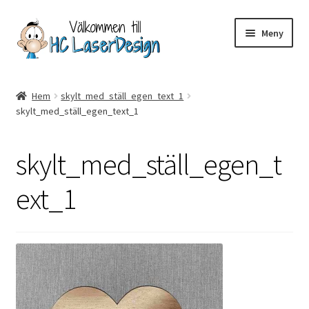
Hoppa
Hoppa
Meny
till
till
navigering
innehåll
Hem
Hem
skylt_med_ställ_egen_text_1
skylt_med_ställ_egen_text_1
Aktuell info mm
Betalning
skylt_med_ställ_egen_t
Integritetspolicy
ext_1
Kontakt
Köpvillkor
Logotypes