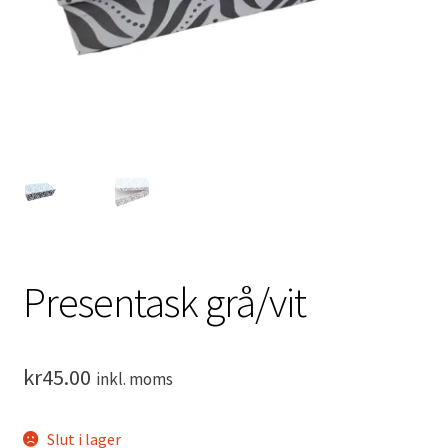
Search Results
Om HC LaserDesign
Mitt konto
Köpvillkor
Varukorg
Presentask grå/vit
Till kassan
kr
45.00
inkl. moms
Slut i lager