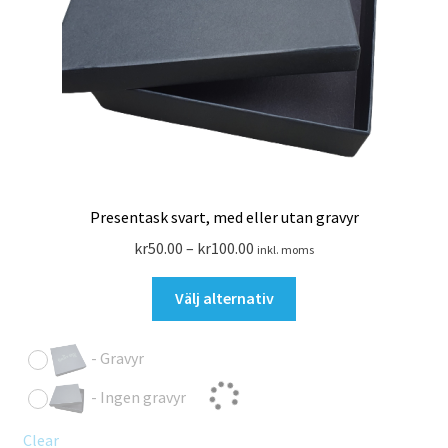
Presentask svart, med eller utan gravyr
kr
50.00
–
kr
100.00
inkl. moms
Den
Välj alternativ
här
produkten
-
Gravyr
har
flera
-
Ingen gravyr
varianter.
De
Clear