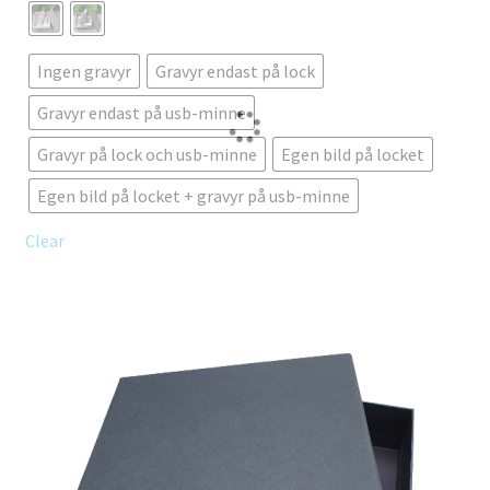
har
flera
Ingen gravyr
Gravyr endast på lock
varianter.
De
Gravyr endast på usb-minne
olika
Gravyr på lock och usb-minne
Egen bild på locket
alternativen
kan
Egen bild på locket + gravyr på usb-minne
väljas
Clear
på
produktsidan