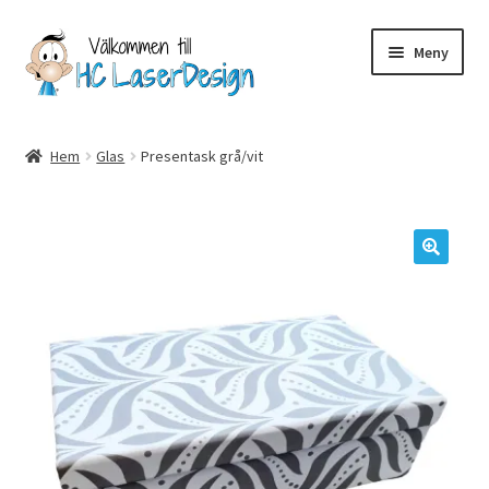
Hoppa
Hoppa
Meny
till
till
navigering
innehåll
Hem
Hem
Glas
Presentask grå/vit
Betalning
Integritetspolicy
🔍
Kampanjer, aktuell info mm
Kontakt
Köpvillkor
Logotypes