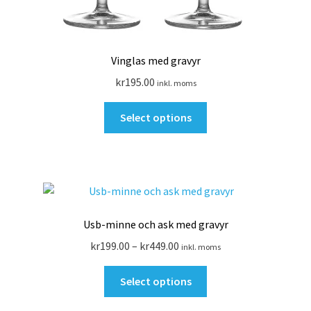
Vinglas med gravyr
kr
195.00
inkl. moms
Select options
Usb-minne och ask med gravyr
kr
199.00
–
kr
449.00
inkl. moms
Den
Select options
här
produkten