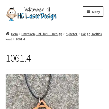
Hoppa
Hoppa
Meny
till
till
navigering
innehåll
Hem
Hem
Smycken, Chili by HC Design
Nyheter
Hänge, Keltisk
knut
1061.4
Aktuell info mm
Betalning
1061.4
Integritetspolicy
Kontakt
Köpvillkor
Logotypes