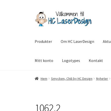
Hoppa
Hoppa
till
till
navigering
innehåll
Produkter
Om HC LaserDesign
Aktu
Mitt konto
Logotypes
Kontakt
Hem
Aktuell info mm
Betalning
Integritetsp
Hem
Smycken, Chili by HC Design
Nyheter
SommarRocken Svedala
Withdrawal
Om HC L
1062.2