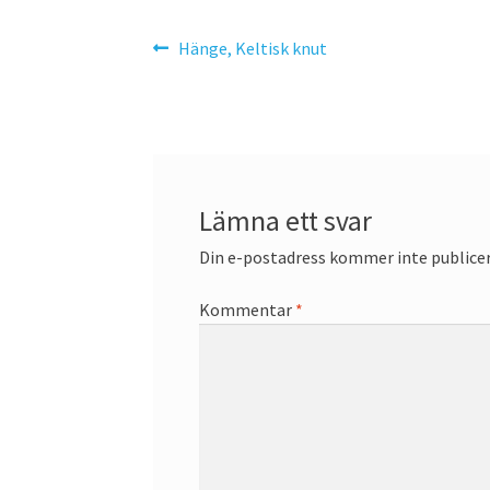
Inläggsnavigering
Föregående
Hänge, Keltisk knut
inlägg:
Lämna ett svar
Din e-postadress kommer inte publicer
Kommentar
*