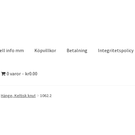
ell info mm
Köpvillkor
Betalning
Integritetspolicy
0 varor
kr0.00
olicy
Kontakt
Köpvillkor
Logotypes
Search Results
Hänge, Keltisk knut
1062.2
aserDesign
Mitt konto
Köpvillkor
Varukorg
Till kassan