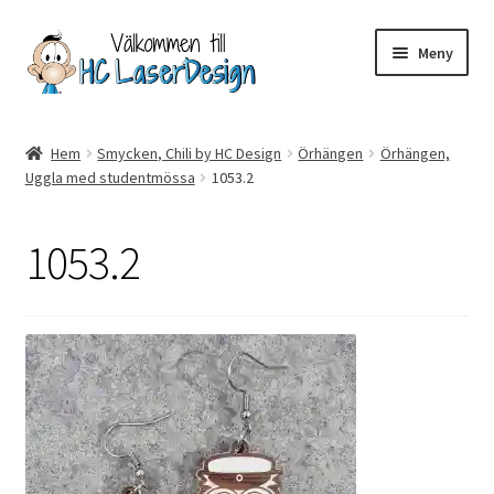
Hoppa
Hoppa
Meny
till
till
navigering
innehåll
Hem
Hem
Smycken, Chili by HC Design
Örhängen
Örhängen,
Uggla med studentmössa
1053.2
Aktuell info mm
Betalning
1053.2
Integritetspolicy
Kontakt
Köpvillkor
Logotypes