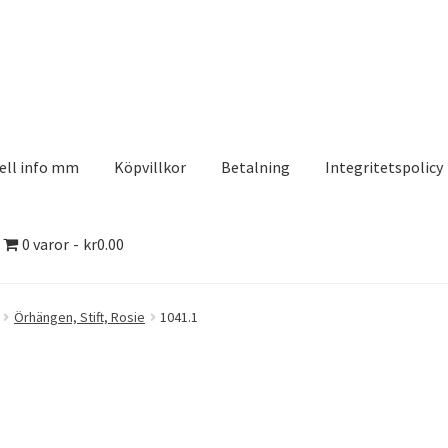
ell info mm
Köpvillkor
Betalning
Integritetspolicy
0 varor
kr0.00
olicy
Kontakt
Köpvillkor
Logotypes
Search Results
Örhängen, Stift, Rosie
1041.1
aserDesign
Mitt konto
Köpvillkor
Varukorg
Till kassan