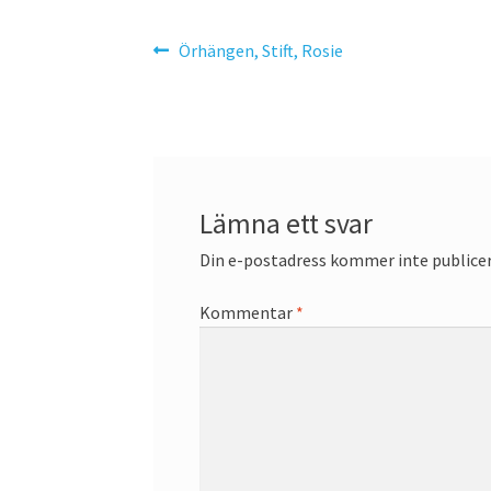
Inläggsnavigering
Föregående
Örhängen, Stift, Rosie
inlägg:
Lämna ett svar
Din e-postadress kommer inte publicer
Kommentar
*