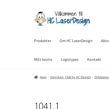
Hoppa
Hoppa
till
till
navigering
innehåll
Produkter
Om HC LaserDesign
Aktu
Mitt konto
Logotypes
Kontakt
Hem
Aktuell info mm
Betalning
Integritetsp
Hem
Smycken, Chili by HC Design
Örhängen
SommarRocken Svedala
Withdrawal
Om HC L
1041.1