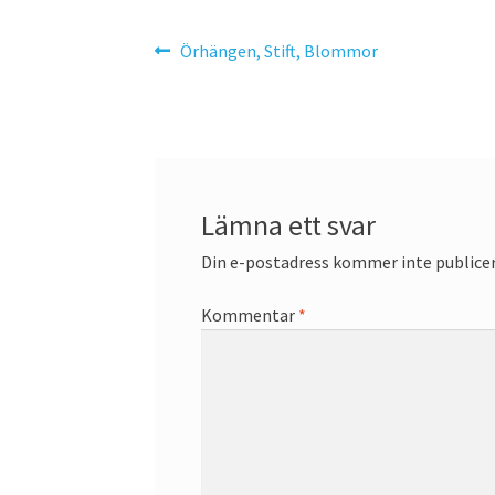
Inläggsnavigering
Föregående
Örhängen, Stift, Blommor
inlägg:
Lämna ett svar
Din e-postadress kommer inte publicer
Kommentar
*