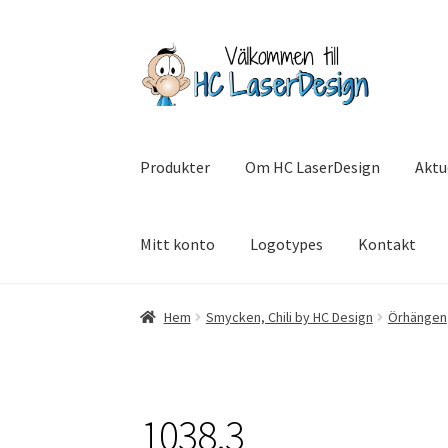
Hoppa
Hoppa
till
till
navigering
innehåll
Produkter
Om HC LaserDesign
Aktu
Mitt konto
Logotypes
Kontakt
Hem
Aktuell info mm
Betalning
Integritetsp
Hem
Smycken, Chili by HC Design
Örhängen
SommarRocken Svedala
Withdrawal
Om HC L
1038.3