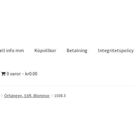
ell info mm
Köpvillkor
Betalning
Integritetspolicy
0 varor
kr0.00
olicy
Kontakt
Köpvillkor
Logotypes
Search Results
Örhängen, Stift, Blommor
1038.3
aserDesign
Mitt konto
Köpvillkor
Varukorg
Till kassan