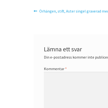
Inläggsnavigering
Föregående
Örhängen, stift, Aster singel graverad m
inlägg:
Lämna ett svar
Din e-postadress kommer inte publicer
Kommentar
*