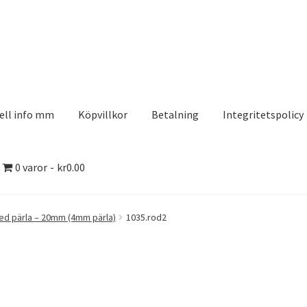
ell info mm
Köpvillkor
Betalning
Integritetspolicy
0 varor
kr0.00
olicy
Kontakt
Köpvillkor
Logotypes
Search Results
med pärla – 20mm (4mm pärla)
1035.rod2
aserDesign
Mitt konto
Köpvillkor
Varukorg
Till kassan