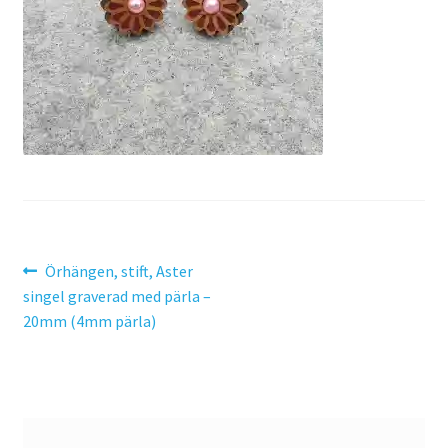
Search Results
SommarRocken Svedala
Withdrawal
Om HC LaserDesign
Mitt konto
Inläggsnavigering
Föregående
Örhängen, stift, Aster
inlägg:
singel graverad med pärla –
Köpvillkor
20mm (4mm pärla)
Varukorg
Till kassan