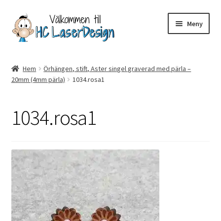
Hoppa
Hoppa
Meny
till
till
navigering
innehåll
Hem
Hem
Örhängen, stift, Aster singel graverad med pärla –
20mm (4mm pärla)
1034.rosa1
Aktuell info mm
Betalning
1034.rosa1
Integritetspolicy
Kontakt
Köpvillkor
Logotypes