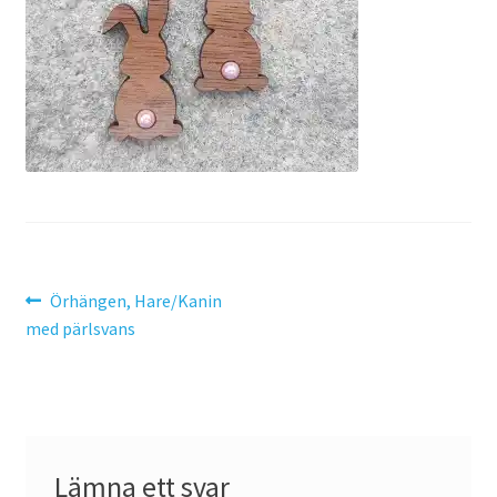
Search Results
SommarRocken Svedala
Withdrawal
Om HC LaserDesign
Mitt konto
Inläggsnavigering
Föregående
Örhängen, Hare/Kanin
inlägg:
med pärlsvans
Köpvillkor
Varukorg
Till kassan
Lämna ett svar