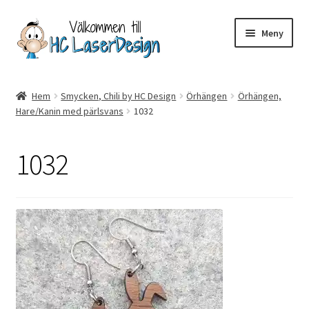
Hoppa
Hoppa
Meny
till
till
navigering
innehåll
Hem
Hem
Smycken, Chili by HC Design
Örhängen
Örhängen,
Hare/Kanin med pärlsvans
1032
Aktuell info mm
Betalning
1032
Integritetspolicy
Kontakt
Köpvillkor
Logotypes