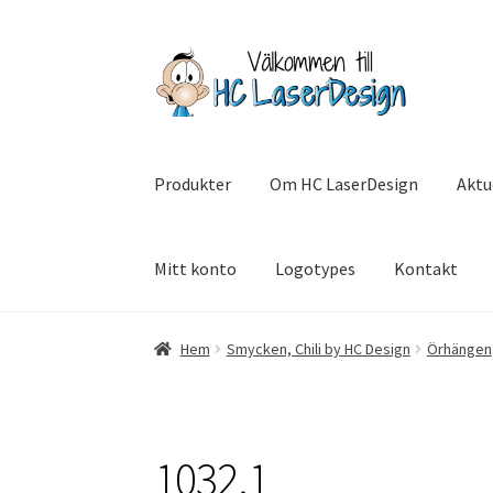
Hoppa
Hoppa
till
till
navigering
innehåll
Produkter
Om HC LaserDesign
Aktu
Mitt konto
Logotypes
Kontakt
Hem
Aktuell info mm
Betalning
Integritetsp
Hem
Smycken, Chili by HC Design
Örhängen
SommarRocken Svedala
Withdrawal
Om HC L
1032.1