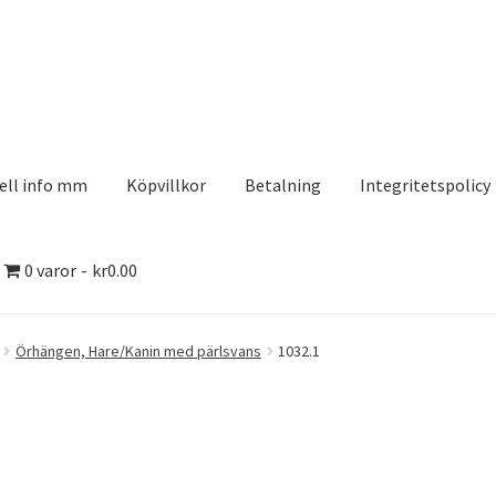
ell info mm
Köpvillkor
Betalning
Integritetspolicy
0 varor
kr0.00
olicy
Kontakt
Köpvillkor
Logotypes
Search Results
Örhängen, Hare/Kanin med pärlsvans
1032.1
aserDesign
Mitt konto
Köpvillkor
Varukorg
Till kassan