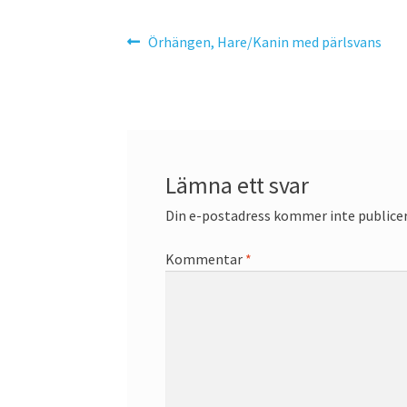
Inläggsnavigering
Föregående
Örhängen, Hare/Kanin med pärlsvans
inlägg:
Lämna ett svar
Din e-postadress kommer inte publicer
Kommentar
*