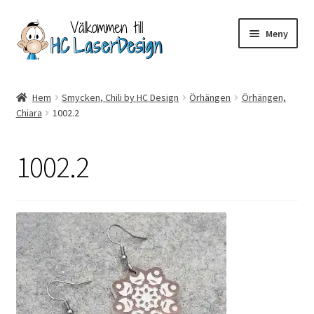
Hoppa
Hoppa
Meny
till
till
navigering
innehåll
Hem
Hem
Smycken, Chili by HC Design
Örhängen
Örhängen,
Chiara
1002.2
Aktuell info mm
Betalning
1002.2
Integritetspolicy
Kontakt
Köpvillkor
Logotypes