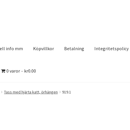
ell info mm
Köpvillkor
Betalning
Integritetspolicy
0 varor
kr0.00
olicy
Kontakt
Köpvillkor
Logotypes
Search Results
Tass med hjärta katt, örhängen
919.1
aserDesign
Mitt konto
Köpvillkor
Varukorg
Till kassan