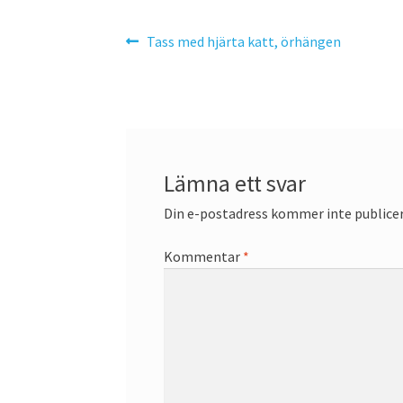
Inläggsnavigering
Föregående
Tass med hjärta katt, örhängen
inlägg:
Lämna ett svar
Din e-postadress kommer inte publicer
Kommentar
*