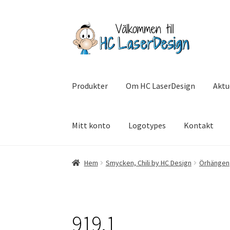
Hoppa
Hoppa
till
till
navigering
innehåll
Produkter
Om HC LaserDesign
Aktu
Mitt konto
Logotypes
Kontakt
Hem
Aktuell info mm
Betalning
Integritetsp
Hem
Smycken, Chili by HC Design
Örhängen
SommarRocken Svedala
Withdrawal
Om HC L
919.1