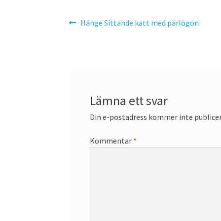
Inläggsnavigering
Föregående
Hänge Sittande katt med pärlögon
inlägg:
Lämna ett svar
Din e-postadress kommer inte publicer
Kommentar
*