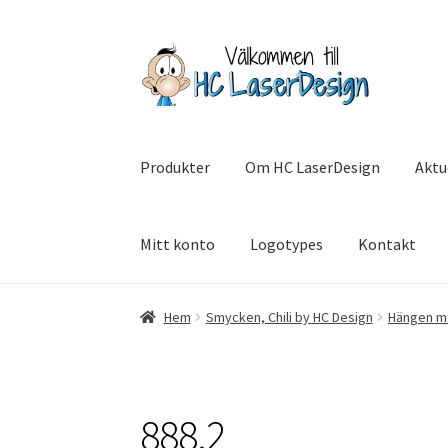
Hoppa
Hoppa
till
till
navigering
innehåll
Produkter
Om HC LaserDesign
Aktu
Mitt konto
Logotypes
Kontakt
Hem
Aktuell info mm
Betalning
Integritetsp
Hem
Smycken, Chili by HC Design
Hängen m
SommarRocken Svedala
Withdrawal
Om HC L
888.2