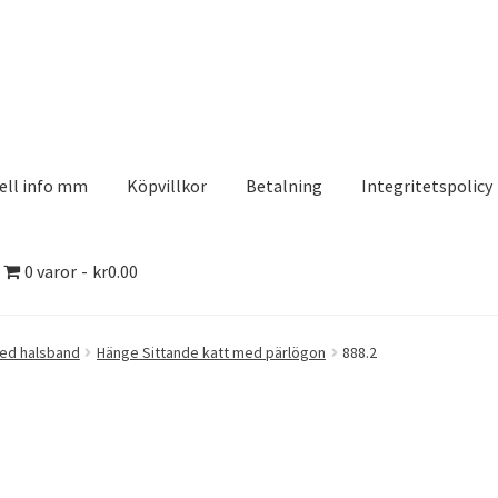
ell info mm
Köpvillkor
Betalning
Integritetspolicy
0 varor
kr0.00
olicy
Kontakt
Köpvillkor
Logotypes
Search Results
ed halsband
Hänge Sittande katt med pärlögon
888.2
aserDesign
Mitt konto
Köpvillkor
Varukorg
Till kassan