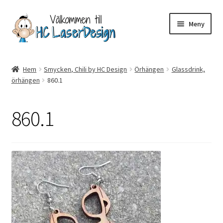
Hoppa
Hoppa
Meny
till
till
navigering
innehåll
Hem
Hem
Smycken, Chili by HC Design
Örhängen
Glassdrink,
örhängen
860.1
Aktuell info mm
Betalning
860.1
Integritetspolicy
Kontakt
Köpvillkor
Logotypes