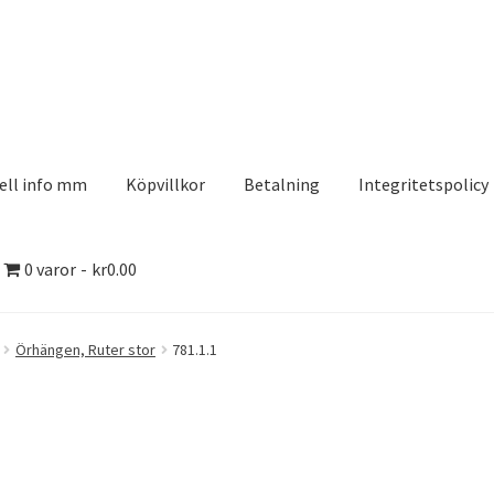
ell info mm
Köpvillkor
Betalning
Integritetspolicy
0 varor
kr0.00
olicy
Kontakt
Köpvillkor
Logotypes
Search Results
Örhängen, Ruter stor
781.1.1
aserDesign
Mitt konto
Köpvillkor
Varukorg
Till kassan