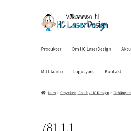
Hoppa
Hoppa
till
till
navigering
innehåll
Produkter
Om HC LaserDesign
Aktu
Mitt konto
Logotypes
Kontakt
Hem
Aktuell info mm
Betalning
Integritetsp
Hem
Smycken, Chili by HC Design
Örhängen
SommarRocken Svedala
Withdrawal
Om HC L
781.1.1