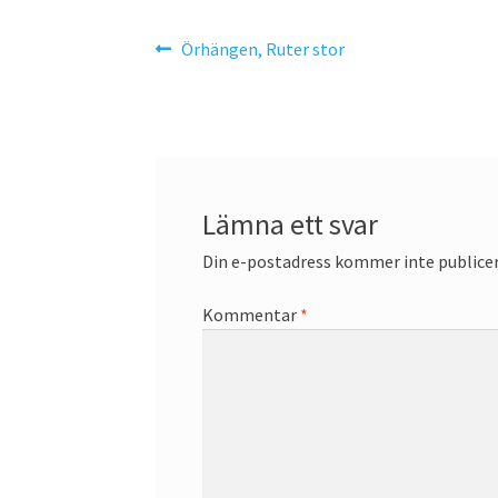
Inläggsnavigering
Föregående
Örhängen, Ruter stor
inlägg:
Lämna ett svar
Din e-postadress kommer inte publicer
Kommentar
*