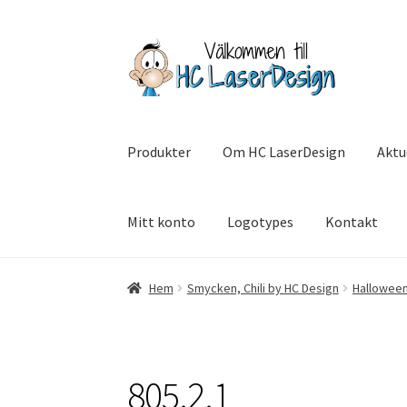
Hoppa
Hoppa
till
till
navigering
innehåll
Produkter
Om HC LaserDesign
Aktu
Mitt konto
Logotypes
Kontakt
Hem
Aktuell info mm
Betalning
Integritetsp
Hem
Smycken, Chili by HC Design
Hallowee
SommarRocken Svedala
Withdrawal
Om HC L
805.2.1