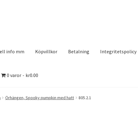
ell info mm
Köpvillkor
Betalning
Integritetspolicy
0 varor
kr0.00
olicy
Kontakt
Köpvillkor
Logotypes
Search Results
n
Örhängen, Spooky pumpkin med hatt
805.2.1
aserDesign
Mitt konto
Köpvillkor
Varukorg
Till kassan