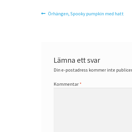
Inläggsnavigering
Föregående
Örhängen, Spooky pumpkin med hatt
inlägg:
Lämna ett svar
Din e-postadress kommer inte publicer
Kommentar
*