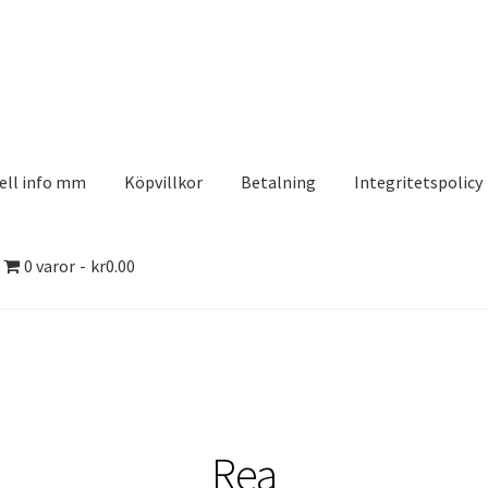
ell info mm
Köpvillkor
Betalning
Integritetspolicy
0 varor
kr0.00
olicy
Kontakt
Köpvillkor
Logotypes
Search Results
rDesign
Mitt konto
Köpvillkor
Varukorg
Till kassan
Rea