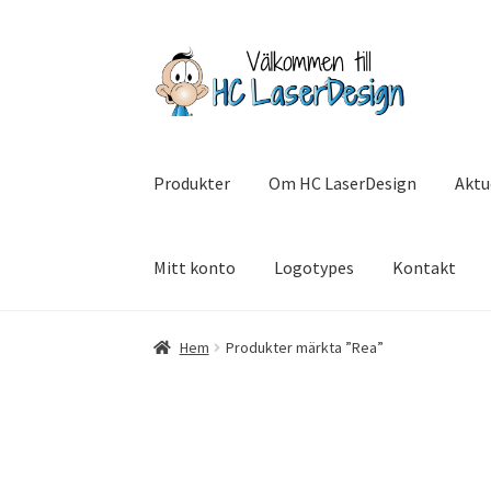
Hoppa
Hoppa
till
till
navigering
innehåll
Produkter
Om HC LaserDesign
Aktu
Mitt konto
Logotypes
Kontakt
Hem
Aktuell info mm
Betalning
Integritetsp
Hem
Produkter märkta ”Rea”
Tävling, SommarRocken Svedala
Om HC Lase