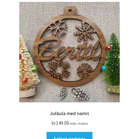
Julkula med namn
kr
149.00
inkl. moms
Den
Select options