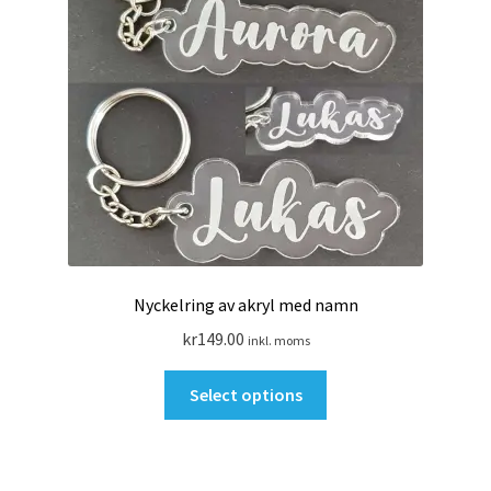
Search Results
SommarRocken Svedala
Withdrawal
Om HC LaserDesign
Mitt konto
Nyckelring av akryl med namn
Köpvillkor
kr
149.00
inkl. moms
Varukorg
Select options
Till kassan