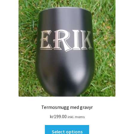
alternativen
kan
väljas
på
produktsidan
Termosmugg med gravyr
kr
199.00
inkl. moms
Den
Select options