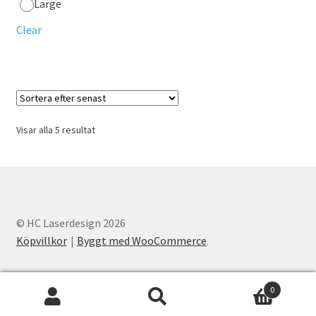
Large
De
olika
Clear
alternativen
kan
väljas
på
produktsidan
Sortera
Visar alla 5 resultat
efter
senaste
© HC Laserdesign 2026
Köpvillkor
Byggt med WooCommerce
.
0