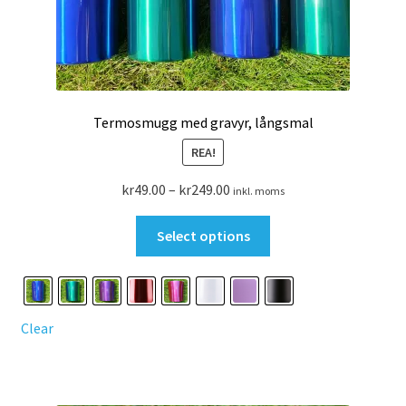
Termosmugg med gravyr, långsmal
REA!
Prisintervall:
kr
49.00
–
kr
249.00
inkl. moms
kr49.00
Den
till
Select options
här
kr249.00
produkten
har
flera
Clear
varianter.
De
olika