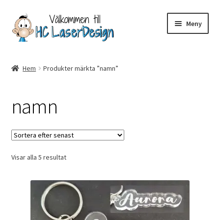
Hoppa
Hoppa
Meny
till
till
navigering
innehåll
Hem
Hem
Produkter märkta ”namn”
Aktuell info mm
namn
Betalning
Integritetspolicy
Sortera
Visar alla 5 resultat
Kontakt
efter
senaste
Köpvillkor
Logotypes