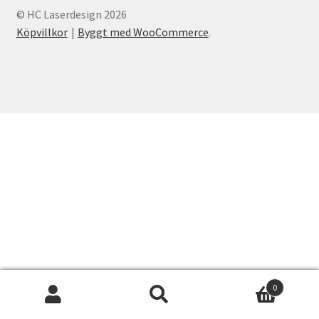
© HC Laserdesign 2026
Search Results
Köpvillkor
Byggt med WooCommerce
.
Tävling, SommarRocken Svedala
Om HC LaserDesign
Mitt konto
Köpvillkor
Varukorg
Till kassan
0