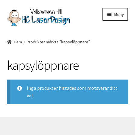
Hoppa
Hoppa
Meny
till
till
navigering
innehåll
Hem
Hem
Produkter märkta ”kapsylöppnare”
Aktuell info mm
kapsylöppnare
Betalning
Integritetspolicy
Inga produkter hittades som motsvarar ditt
val.
Kontakt
Köpvillkor
Logotypes