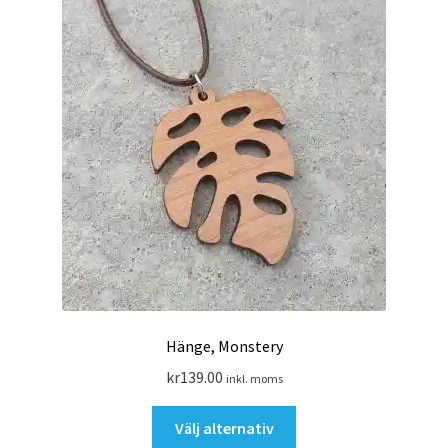
kan
väljas
på
produktsidan
Hänge, Monstery
kr
139.00
inkl. moms
Den
Välj alternativ
här