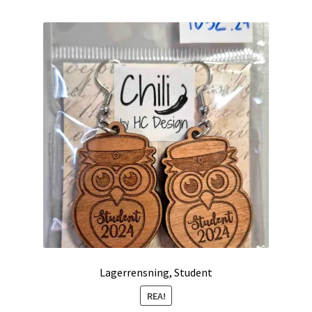
väljas
på
produktsidan
Lagerrensning, Student
REA!