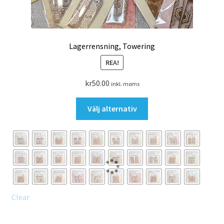
Lagerrensning, Towering
REA!
kr
50.00
inkl. moms
Den
Välj alternativ
här
produkten
har
flera
varianter.
De
olika
Clear
alternativen
kan