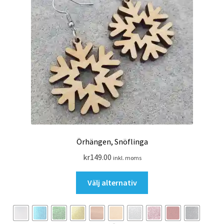
Örhängen, Snöflinga
kr
149.00
inkl. moms
Den
Välj alternativ
här
produkten
har