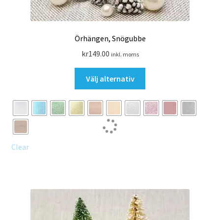
Örhängen, Snögubbe
kr
149.00
inkl. moms
Den
Välj alternativ
här
produkten
har
flera
varianter.
De
Clear
olika
alternativen
kan
väljas
på