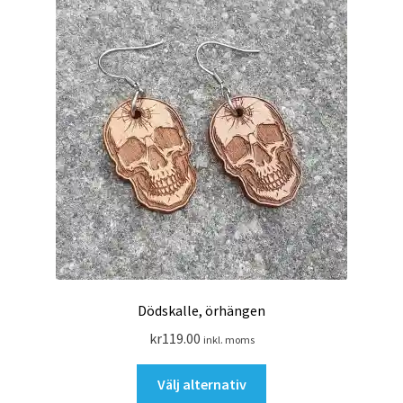
väljas
på
produktsidan
Dödskalle, örhängen
kr
119.00
inkl. moms
Den
Välj alternativ
här