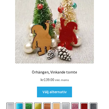
produktsidan
Örhängen, Vinkande tomte
kr
139.00
inkl. moms
Den
Välj alternativ
här
produkten
har