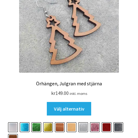
Örhängen, Julgran med stjärna
kr
149.00
inkl. moms
Den
Välj alternativ
här
produkten
har
flera