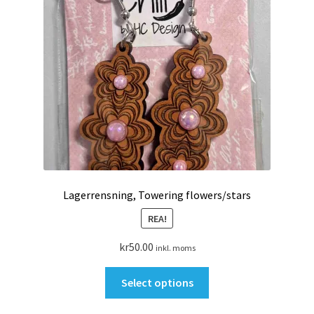
Search Results
Tävling, SommarRocken Svedala
Om HC LaserDesign
Mitt konto
Köpvillkor
Lagerrensning, Towering flowers/stars
Varukorg
REA!
Till kassan
kr
50.00
inkl. moms
Den
Select options
här
produkten