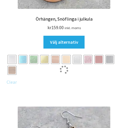
Örhängen, Snöflinga i julkula
kr
159.00
inkl. moms
Den
Välj alternativ
här
produkten
har
flera
varianter.
De
Clear
olika
alternativen
kan
väljas
på
produktsidan