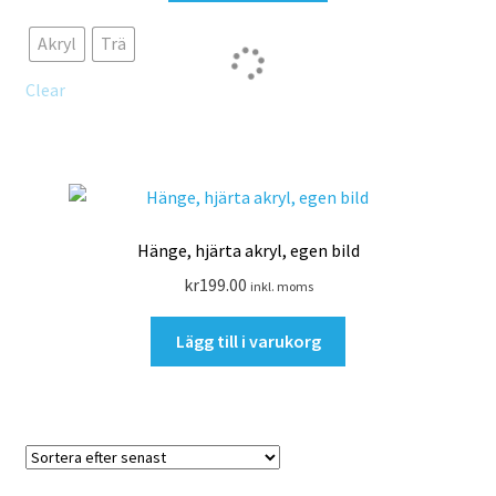
produkten
Akryl
Trä
har
flera
Clear
varianter.
De
olika
alternativen
kan
väljas
Hänge, hjärta akryl, egen bild
på
kr
199.00
inkl. moms
produktsidan
Lägg till i varukorg