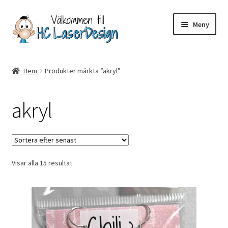
Hoppa
Hoppa
Meny
till
till
navigering
innehåll
Hem
Hem
Produkter märkta ”akryl”
Aktuell info mm
akryl
Betalning
Integritetspolicy
Sortera
Visar alla 15 resultat
Kontakt
efter
senaste
Köpvillkor
Logotypes