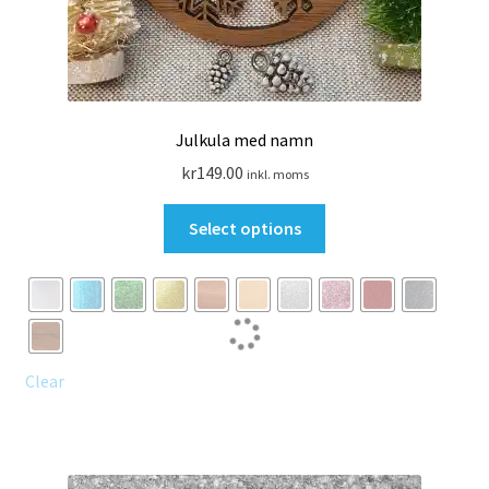
Julkula med namn
kr
149.00
inkl. moms
Den
Select options
här
produkten
har
flera
varianter.
De
Clear
olika
alternativen
kan