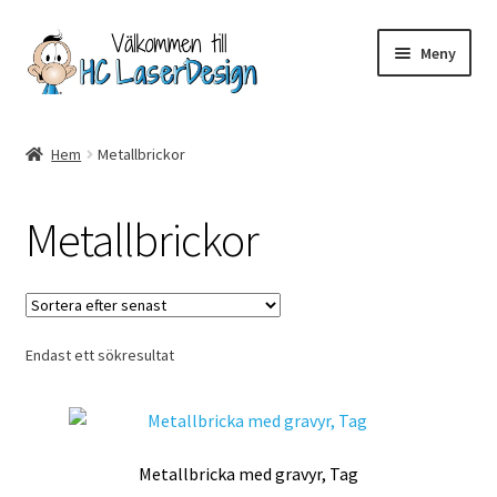
Hoppa
Hoppa
Meny
till
till
navigering
innehåll
Hem
Hem
Metallbrickor
Aktuell info mm
Metallbrickor
Betalning
Integritetspolicy
Endast ett sökresultat
Kontakt
Köpvillkor
Metallbricka med gravyr, Tag
Logotypes