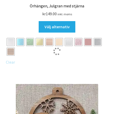
Örhängen, Julgran med stjärna
kr
149.00
inkl. moms
Den
Välj alternativ
här
produkten
har
flera
varianter.
De
Clear
olika
alternativen
kan
väljas
på
produktsidan