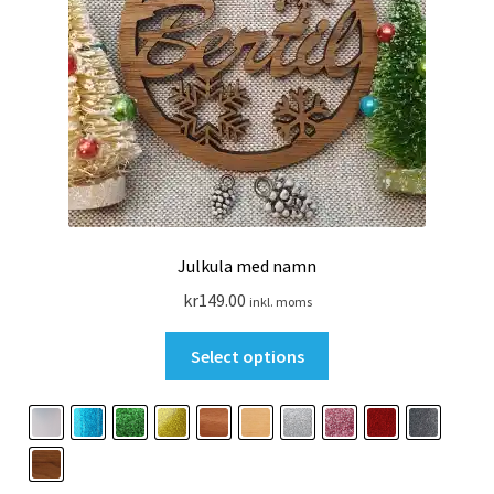
Julkula med namn
kr
149.00
inkl. moms
Den
Select options
här
produkten
har
flera
varianter.