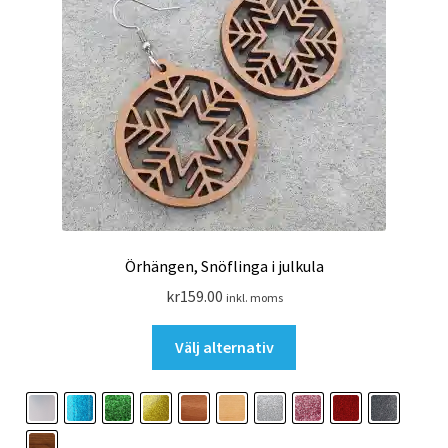
Örhängen, Snöflinga i julkula
kr
159.00
inkl. moms
Den
Välj alternativ
här
produkten
har
flera