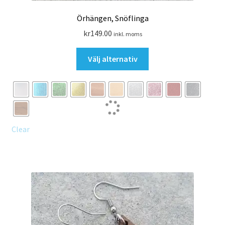
Örhängen, Snöflinga
kr
149.00
inkl. moms
Den
Välj alternativ
här
produkten
har
flera
varianter.
De
Clear
olika
alternativen
kan
väljas
på
produktsidan