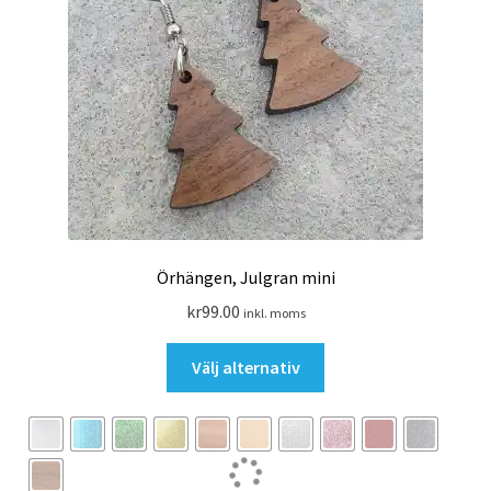
Örhängen, Julgran mini
kr
99.00
inkl. moms
Den
Välj alternativ
här
produkten
har
flera