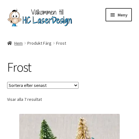
Hoppa
Hoppa
Meny
till
till
navigering
innehåll
Hem
Hem
Produkt Färg
Frost
Aktuell info mm
Frost
Betalning
Integritetspolicy
Sortera
Visar alla 7 resultat
Kontakt
efter
senaste
Köpvillkor
Logotypes