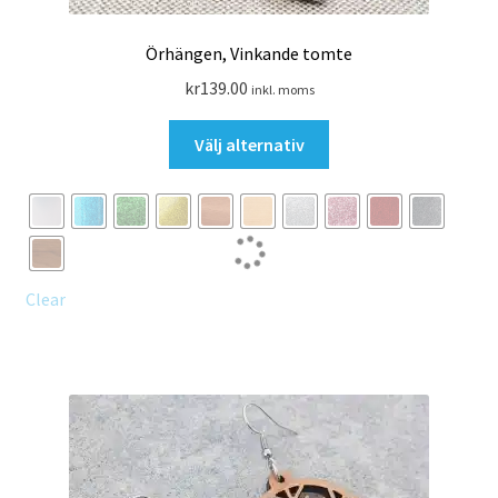
Örhängen, Vinkande tomte
kr
139.00
inkl. moms
Den
Välj alternativ
här
produkten
har
flera
varianter.
De
Clear
olika
alternativen
kan
väljas
på
produktsidan